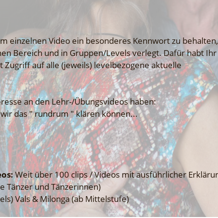
dem einzelnen Video ein besonderes Kennwort zu behalten
nen Bereich und in Gruppen/Levels verlegt. Dafür habt Ihr
Zugriff auf alle (jeweils) levelbezogene aktuelle
nteresse an den Lehr-/Übungsvideos haben:
 wir das " rundrum " klären können...
eos:
Weit über 100 clips / Videos mit ausführlicher Erklärun
ene Tänzer und Tänzerinnen)
els) Vals & Milonga (ab Mittelstufe)