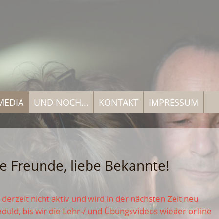
MEDIA
UND NOCH...
KONTAKT
IMPRESSUM
be Freunde, liebe Bekannte!
derzeit nicht aktiv und wird in der nächsten Zeit neu
Geduld, bis wir die Lehr-/ und Übungsvideos wieder online