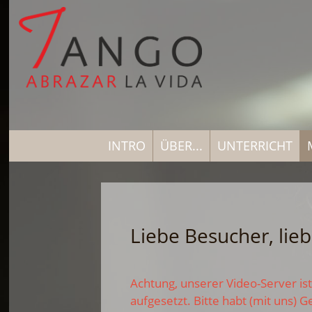
INTRO
ÜBER...
UNTERRICHT
Liebe Besucher, lie
Achtung, unserer Video-Server ist 
aufgesetzt. Bitte habt (mit uns) 